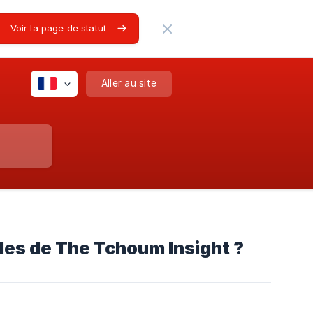
Voir la page de statut
Aller au site
les de The Tchoum Insight ?