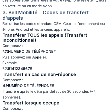
Les appels sont transférés si votre téléphone est éteint, hors
couverture ou en mode avion.
3. Bell Mobilité – Codes de transfert 
d’appels
Bell utilise les codes standard GSM. Ceux-ci fonctionnent sur
iPhone, Android et les anciens appareils.
Transférer TOUS les appels (Transfert 
inconditionnel)
Composez :
*
21
NUMÉRO DE TÉLÉPHONE#
Puis appuyez sur
Appeler
.
Exemple :
*
21
5141234567#
Transfert en cas de non-réponse
Composez :
61
NUMÉRO DE TÉLÉPHONE#
Transfère après le délai par défaut de 20 secondes (~4
sonneries).
Transfert lorsque occupé
Composez :