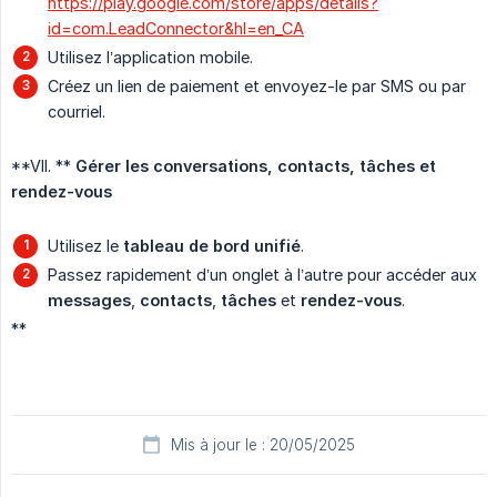
https://play.google.com/store/apps/details?
id=com.LeadConnector&hl=en_CA
Utilisez l’application mobile.
Créez un lien de paiement et envoyez-le par SMS ou par
courriel.
**VII. **
Gérer les conversations, contacts, tâches et 
rendez-vous
Utilisez le
tableau de bord unifié
.
Passez rapidement d’un onglet à l’autre pour accéder aux
messages
,
contacts
,
tâches
et
rendez-vous
.
**
Mis à jour le : 20/05/2025