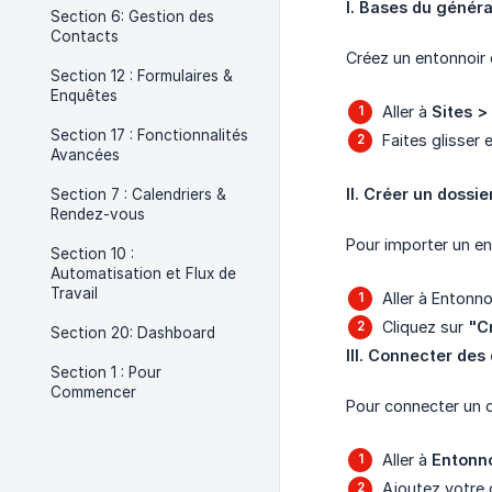
I. Bases du génér
Section 6: Gestion des
Contacts
Créez un entonnoir 
Section 12 : Formulaires &
Enquêtes
Aller à
Sites >
Section 17 : Fonctionnalités
Faites glisser
Avancées
II. Créer un dossi
Section 7 : Calendriers &
Rendez-vous
Pour importer un en
Section 10 :
Automatisation et Flux de
Travail
Aller à Entonno
Cliquez sur
"C
Section 20: Dashboard
III. Connecter de
Section 1 : Pour
Commencer
Pour connecter un d
Aller à
Entonn
Ajoutez votre 