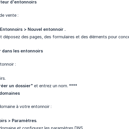
ateur d'entonnoirs
de vente :
 Entonnoirs
> Nouvel entonnoir
.
 et déposez des pages, des formulaires et des éléments pour conce
er dans les entonnoirs
tonnoir :
irs.
réer un dossier"
et entrez un nom. ****
s domaines
omaine à votre entonnoir :
oirs > Paramètres
.
domaine et configurez les paramètres DNS.