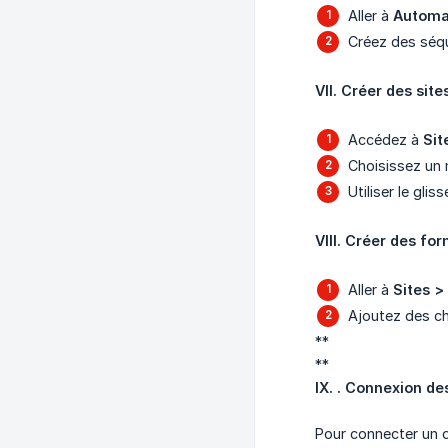
Aller à
Automat
Créez des séq
VII. Créer des sit
Accédez à
Sit
Choisissez un 
Utiliser le gli
VIII. Créer des fo
Aller à
Sites >
Ajoutez des ch
**
**
IX. . Connexion d
Pour connecter un d