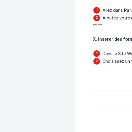
Allez dans
Par
Ajoutez votre 
** **
X. Insérer des for
Dans le Site We
Choisissez un 